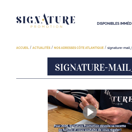
DISPONIBLES IMMÉ
/
/
/
signature-mai
ACCUEIL
ACTUALITÉS
NOS ADRESSES CÔTE ATLANTIQUE
SIGNATURE-MAIL