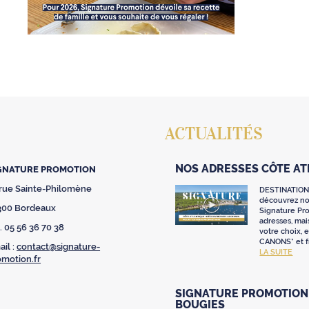
ACTUALITÉS
NOS ADRESSES CÔTE A
GNATURE PROMOTION
 rue Sainte-Philomène
DESTINATION
découvrez nos
300 Bordeaux
Signature Pr
adresses, mai
. 05 56 36 70 38
votre choix,
CANONS* et fr
il :
contact@signature-
LA SUITE
omotion.fr
SIGNATURE PROMOTION 
BOUGIES