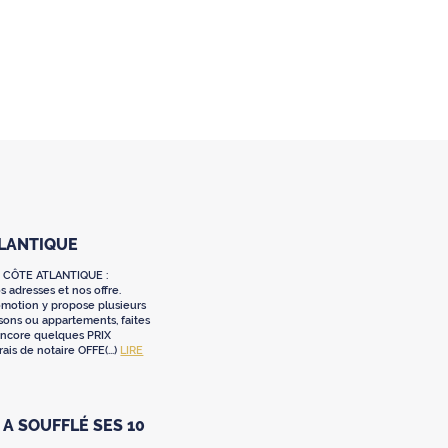
TLANTIQUE
 CÔTE ATLANTIQUE :
 adresses et nos offre.
omotion y propose plusieurs
sons ou appartements, faites
 encore quelques PRIX
ais de notaire OFFE(...)
LIRE
A SOUFFLÉ SES 10