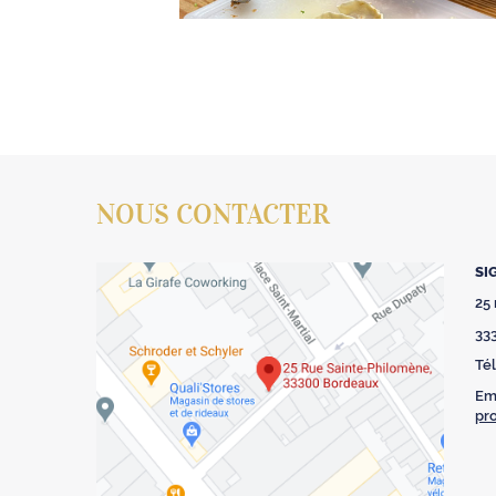
NOUS CONTACTER
SI
25
33
Tél
Ema
pr