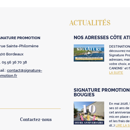
ACTUALITÉS
NOS ADRESSES CÔTE A
GNATURE PROMOTION
 rue Sainte-Philomène
DESTINATION
découvrez nos
300 Bordeaux
Signature Pr
adresses, mai
. 05 56 36 70 38
votre choix,
CANONS* et fr
il :
contact@signature-
LA SUITE
omotion.fr
SIGNATURE PROMOTION 
BOUGIES
En mai 2026,
ses 10 ans de 
cet anniversa
mis en place
Contactez-nous
et les frais d
d(...)
LIRE LA 