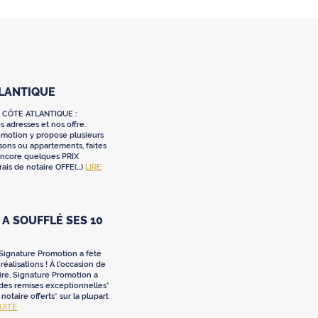
TLANTIQUE
 CÔTE ATLANTIQUE :
 adresses et nos offre.
omotion y propose plusieurs
sons ou appartements, faites
 encore quelques PRIX
ais de notaire OFFE(...)
LIRE
A SOUFFLÉ SES 10
 Signature Promotion a fêté
réalisations ! À l'occasion de
ire, Signature Promotion a
 des remises exceptionnelles*
e notaire offerts* sur la plupart
SUITE