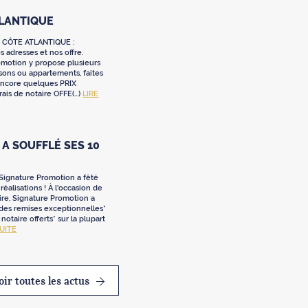
TLANTIQUE
 CÔTE ATLANTIQUE :
 adresses et nos offre.
omotion y propose plusieurs
sons ou appartements, faites
 encore quelques PRIX
ais de notaire OFFE(...)
LIRE
A SOUFFLÉ SES 10
 Signature Promotion a fêté
réalisations ! À l'occasion de
ire, Signature Promotion a
 des remises exceptionnelles*
e notaire offerts* sur la plupart
SUITE
oir toutes les actus