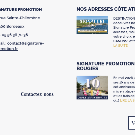
NOS ADRESSES CÔTE A
GNATURE PROMOTION
 rue Sainte-Philomène
DESTINATION
découvrez nos
300 Bordeaux
Signature Pr
adresses, mai
. 05 56 36 70 38
votre choix,
CANONS* et fr
il :
contact@signature-
LA SUITE
omotion.fr
SIGNATURE PROMOTION 
BOUGIES
En mai 2026,
ses 10 ans de 
cet anniversa
mis en place
Contactez-nous
et les frais d
d(...)
LIRE LA 
V