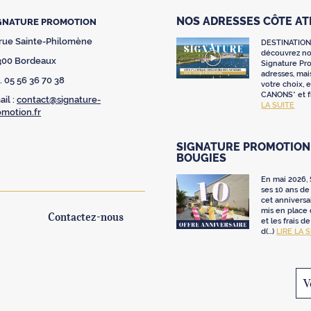
NOS ADRESSES CÔTE A
GNATURE PROMOTION
 rue Sainte-Philomène
DESTINATION
découvrez nos
300 Bordeaux
Signature Pr
adresses, mai
. 05 56 36 70 38
votre choix,
CANONS* et fr
il :
contact@signature-
LA SUITE
omotion.fr
SIGNATURE PROMOTION 
BOUGIES
En mai 2026,
ses 10 ans de 
cet anniversa
mis en place
Contactez-nous
et les frais d
d(...)
LIRE LA 
V