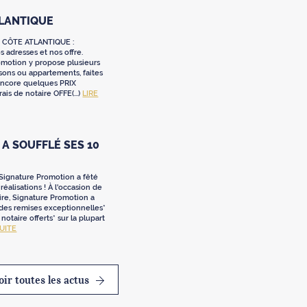
TLANTIQUE
 CÔTE ATLANTIQUE :
 adresses et nos offre.
omotion y propose plusieurs
sons ou appartements, faites
 encore quelques PRIX
ais de notaire OFFE(...)
LIRE
A SOUFFLÉ SES 10
 Signature Promotion a fêté
réalisations ! À l'occasion de
ire, Signature Promotion a
 des remises exceptionnelles*
e notaire offerts* sur la plupart
SUITE
oir toutes les actus