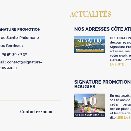
ACTUALITÉS
NOS ADRESSES CÔTE A
GNATURE PROMOTION
 rue Sainte-Philomène
DESTINATION
découvrez nos
300 Bordeaux
Signature Pr
adresses, mai
. 05 56 36 70 38
votre choix,
CANONS* et fr
il :
contact@signature-
LA SUITE
omotion.fr
SIGNATURE PROMOTION 
BOUGIES
En mai 2026,
ses 10 ans de 
cet anniversa
mis en place
Contactez-nous
et les frais d
d(...)
LIRE LA 