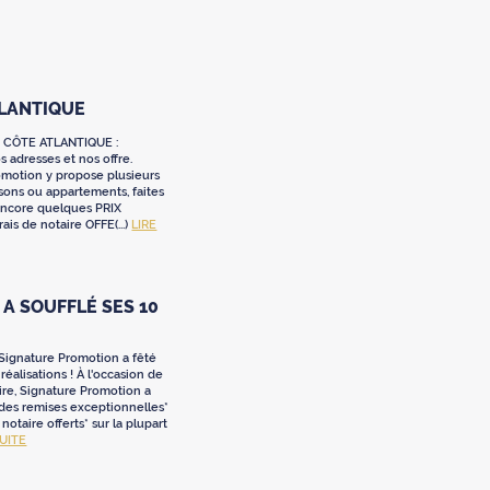
TLANTIQUE
 CÔTE ATLANTIQUE :
 adresses et nos offre.
omotion y propose plusieurs
sons ou appartements, faites
 encore quelques PRIX
ais de notaire OFFE(...)
LIRE
A SOUFFLÉ SES 10
 Signature Promotion a fêté
réalisations ! À l'occasion de
ire, Signature Promotion a
 des remises exceptionnelles*
e notaire offerts* sur la plupart
SUITE