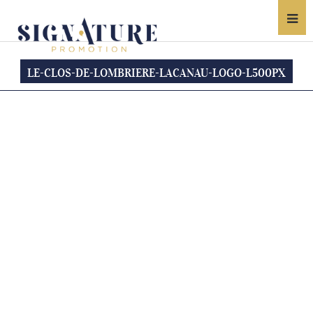
LE-CLOS-DE-LOMBRIERE-LACANAU-LOGO-L500PX