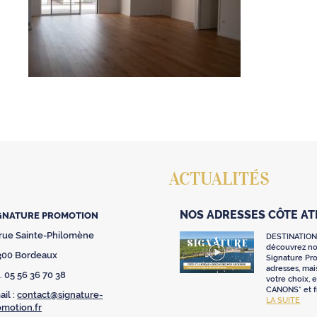
ACTUALITÉS
NOS ADRESSES CÔTE A
GNATURE PROMOTION
 rue Sainte-Philomène
DESTINATION
découvrez nos
300 Bordeaux
Signature Pr
adresses, mai
. 05 56 36 70 38
votre choix,
CANONS* et fr
il :
contact@signature-
LA SUITE
omotion.fr