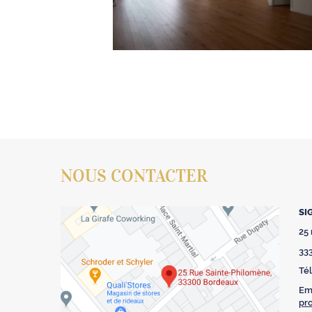
NOUS CONTACTER
SI
25
33
Tél
Ema
pr