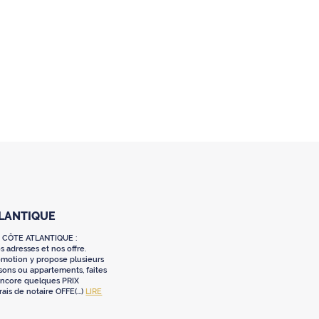
TLANTIQUE
 CÔTE ATLANTIQUE :
 adresses et nos offre.
omotion y propose plusieurs
sons ou appartements, faites
 encore quelques PRIX
ais de notaire OFFE(...)
LIRE