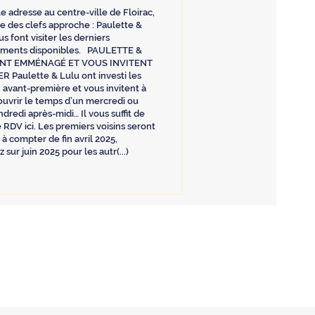
e adresse au centre-ville de Floirac,
se des clefs approche : Paulette &
s font visiter les derniers
ements disponibles. PAULETTE &
NT EMMÉNAGÉ ET VOUS INVITENT
ER Paulette & Lulu ont investi les
n avant-première et vous invitent à
ouvrir le temps d’un mercredi ou
dredi après-midi… Il vous suffit de
 RDV ici. Les premiers voisins seront
 à compter de fin avril 2025,
sur juin 2025 pour les autr(...)