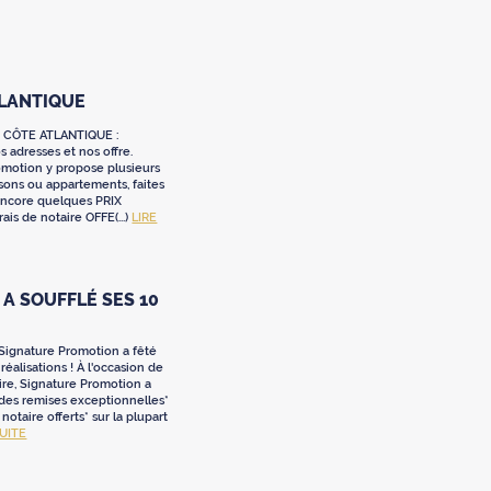
TLANTIQUE
 CÔTE ATLANTIQUE :
 adresses et nos offre.
omotion y propose plusieurs
sons ou appartements, faites
 encore quelques PRIX
ais de notaire OFFE(...)
LIRE
A SOUFFLÉ SES 10
 Signature Promotion a fêté
réalisations ! À l'occasion de
ire, Signature Promotion a
 des remises exceptionnelles*
e notaire offerts* sur la plupart
SUITE