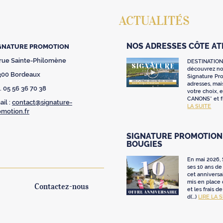
ACTUALITÉS
NOS ADRESSES CÔTE A
GNATURE PROMOTION
 rue Sainte-Philomène
DESTINATION
découvrez nos
300 Bordeaux
Signature Pr
adresses, mai
. 05 56 36 70 38
votre choix,
CANONS* et fr
il :
contact@signature-
LA SUITE
omotion.fr
SIGNATURE PROMOTION 
BOUGIES
En mai 2026,
ses 10 ans de 
cet anniversa
mis en place
Contactez-nous
et les frais d
d(...)
LIRE LA 