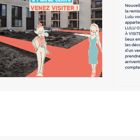
Nouvell
la remi
Lulu vou
appart
LULU O
À VISIT
lieux e
les déc
d’un ven
prendre
arrivent
comptez 