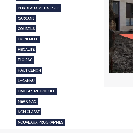
BORDEAUX MÉTROPOLE
CARCANS
CONSEILS
ÉVÈNEMENT
FISCALITÉ
FLOIRAC
HAUT CENON
LACANAU
LIMOGES MÉTROPOLE
MÉRIGNAC
NON CLASSÉ
NOUVEAUX PROGRAMMES