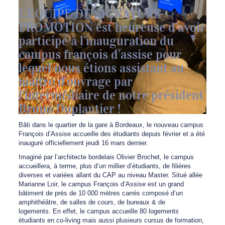
L’EQUIPE DE SIGNATURE
PROMOTION est heureuse d’avoir
participé à l’inauguration du
campus françois d’assise pour
lequel nous étions assistant au
maître d’ouvrage par
l’intermédiaire de notre président
Bruno Duplantier !
Bâti dans le quartier de la gare à Bordeaux, le nouveau campus
François d’Assise accueille des étudiants depuis février et a été
inauguré officiellement jeudi 16 mars dernier.
Imaginé par l’architecte bordelais Olivier Brochet, le campus
accueillera, à terme, plus d’un millier d’étudiants, de filières
diverses et variées allant du CAP au niveau Master. Situé allée
Marianne Loir, le campus François d’Assise est un grand
bâtiment de près de 10 000 mètres carrés composé d’un
amphithéâtre, de salles de cours, de bureaux & de
logements. En effet, le campus accueille 80 logements
étudiants en co-living mais aussi plusieurs cursus de formation,