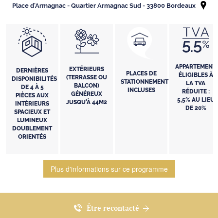
Place d'Armagnac - Quartier Armagnac Sud - 33800 Bordeaux
APPARTEMENT
EXTÉRIEURS
DERNIÈRES
PLACES DE
ÉLIGIBLES À
(TERRASSE OU
DISPONIBILITÉS
STATIONNEMENT
LA TVA
BALCON)
DE 4 À 5
INCLUSES
RÉDUITE :
GÉNÉREUX
PIÈCES AUX
5,5% AU LIEU
JUSQU'À 44M2
INTÉRIEURS
DE 20%
SPACIEUX ET
LUMINEUX
DOUBLEMENT
ORIENTÉS
Plus d'informations sur ce programme
Être recontacté