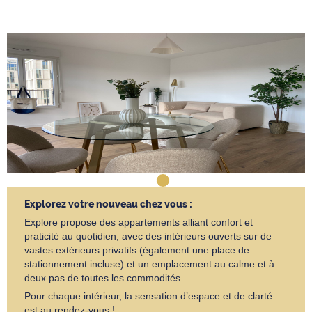
Explorez votre nouveau chez vous :
Explore propose des appartements alliant confort et
praticité au quotidien, avec des intérieurs ouverts sur de
vastes extérieurs privatifs (également une place de
stationnement incluse) et un emplacement au calme et à
deux pas de toutes les commodités.
Pour chaque intérieur, la sensation d’espace et de clarté
est au rendez-vous !